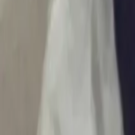
Ascolta Ora
0
1
Home