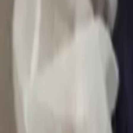
0
2
Palinsesto