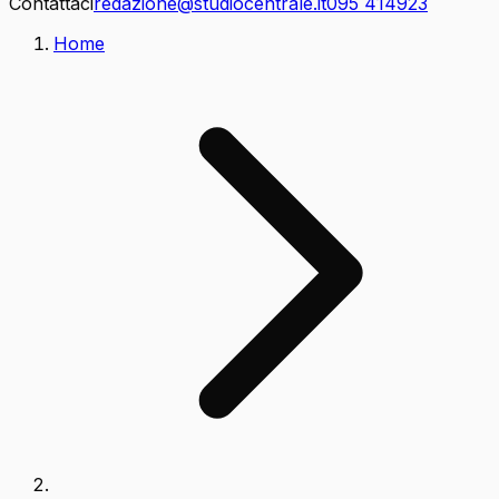
Contattaci
redazione@studiocentrale.it
095 414923
Home