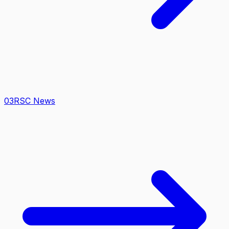
0
3
RSC News