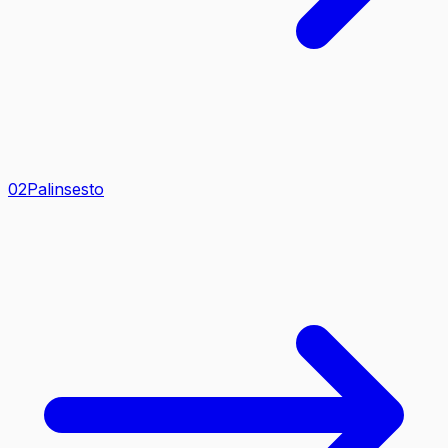
0
2
Palinsesto