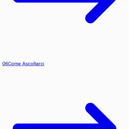
0
6
Come Ascoltarci