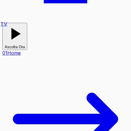
TV
Ascolta Ora
0
1
Home