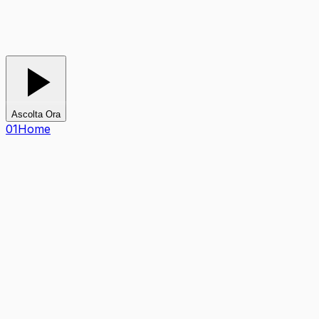
TV
Ascolta Ora
0
1
Home