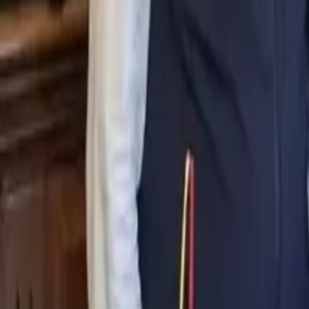
0
2
Palinsesto