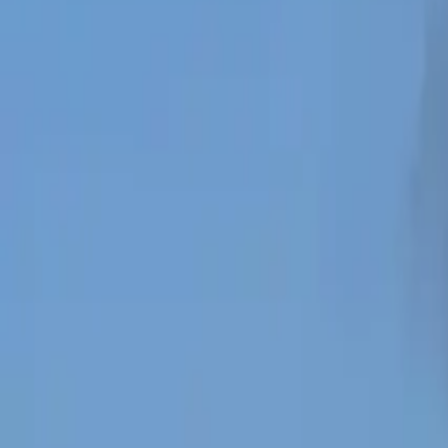
0
2
Palinsesto