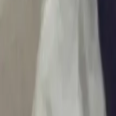
Ascolta Ora
0
1
Home