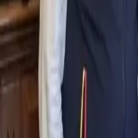
0
2
Palinsesto