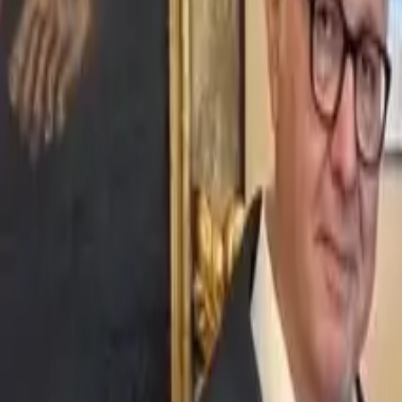
V
Ascolta Ora
0
1
Home