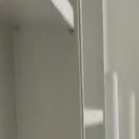
Ascolta Ora
0
1
Home