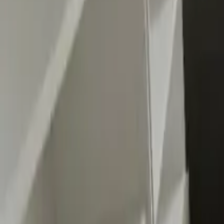
0
2
Palinsesto