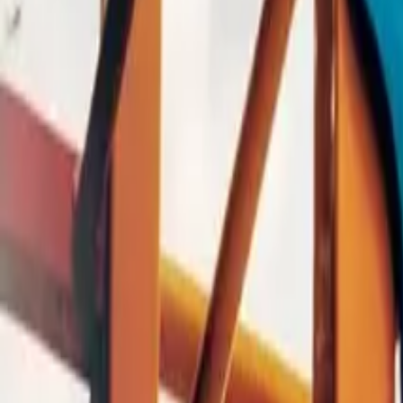
0
2
Palinsesto