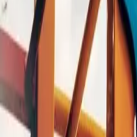
0
2
Palinsesto