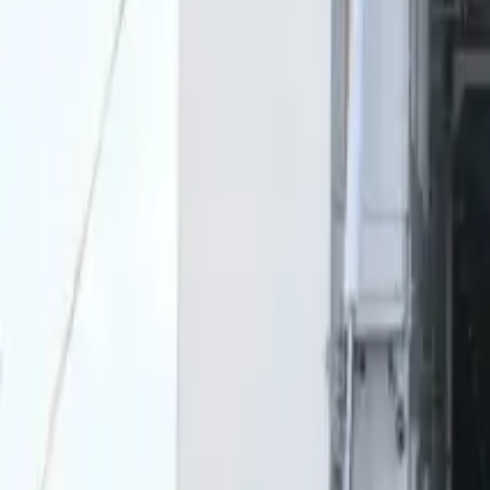
0
2
Palinsesto