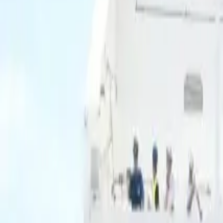
Ascolta Ora
0
1
Home