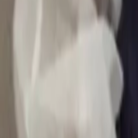
0
2
Palinsesto