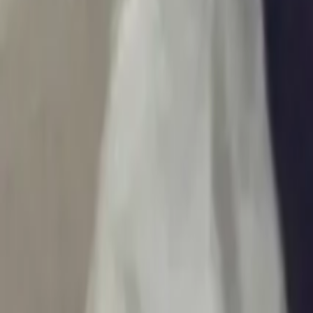
Ascolta Ora
0
1
Home