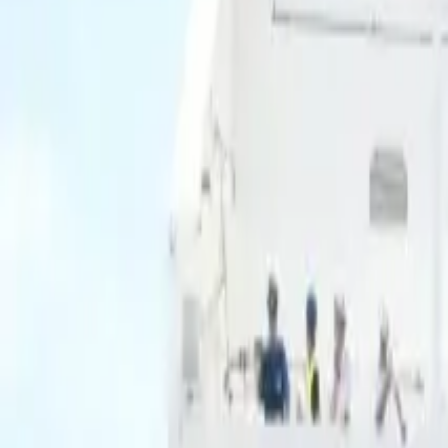
Ascolta Ora
0
1
Home