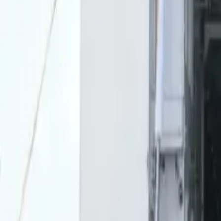
0
2
Palinsesto