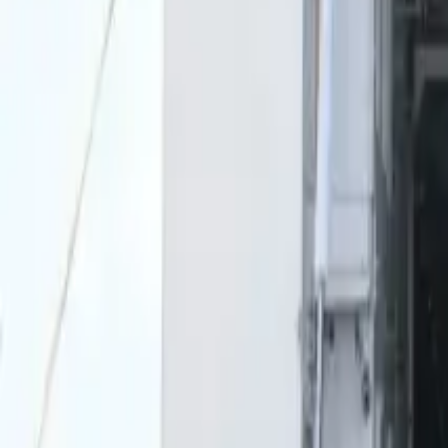
0
2
Palinsesto