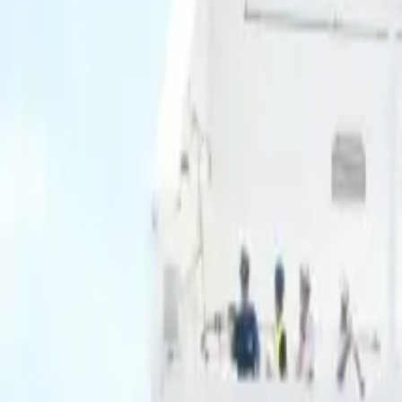
Ascolta Ora
0
1
Home