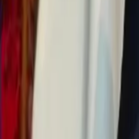
0
2
Palinsesto