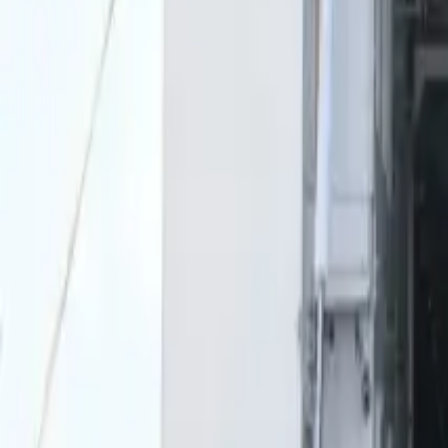
0
2
Palinsesto