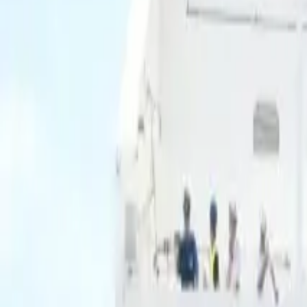
Ascolta Ora
0
1
Home