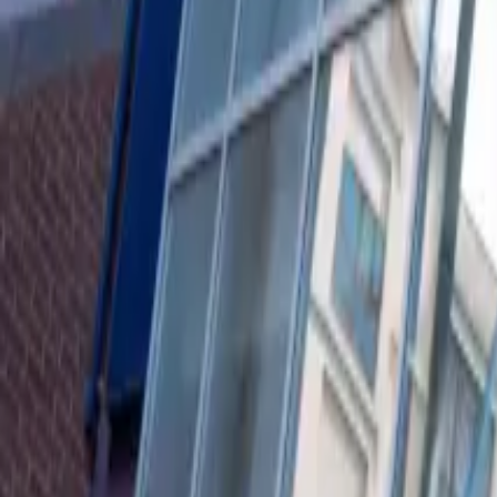
0
2
Palinsesto