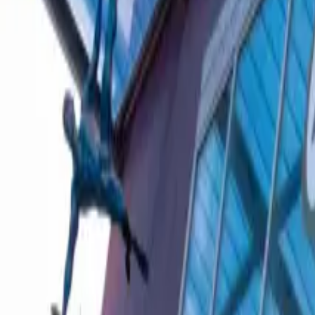
Ascolta Ora
0
1
Home