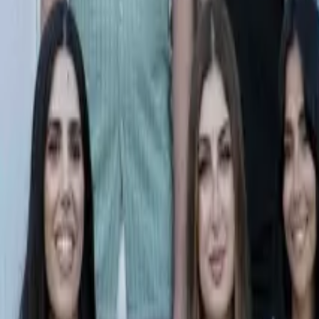
Ascolta Ora
0
1
Home