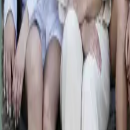
0
2
Palinsesto