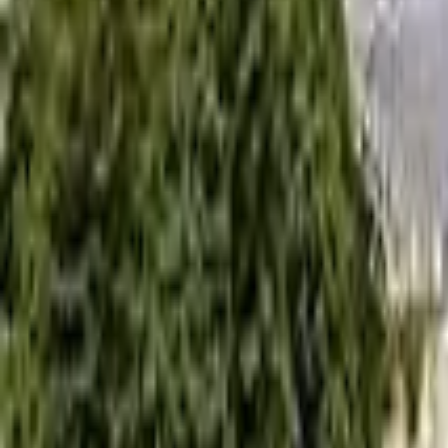
0
2
Palinsesto