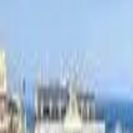
Ascolta Ora
0
1
Home