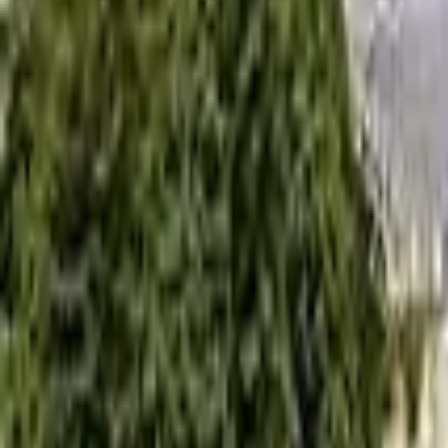
0
2
Palinsesto