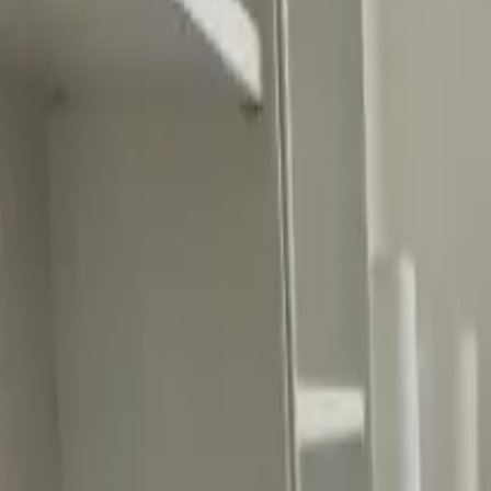
Ascolta Ora
0
1
Home