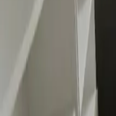
0
2
Palinsesto