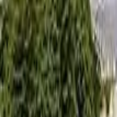
0
2
Palinsesto