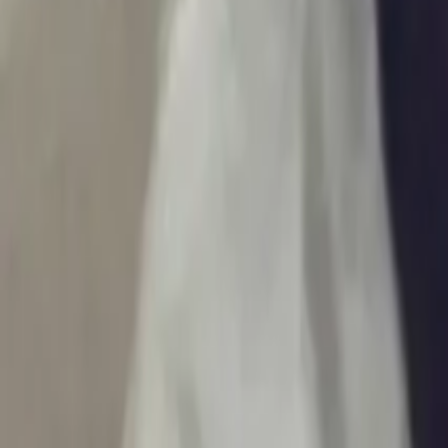
Ascolta Ora
0
1
Home