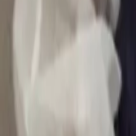
0
2
Palinsesto