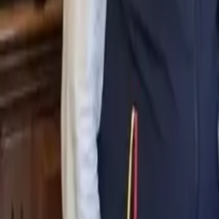
0
2
Palinsesto