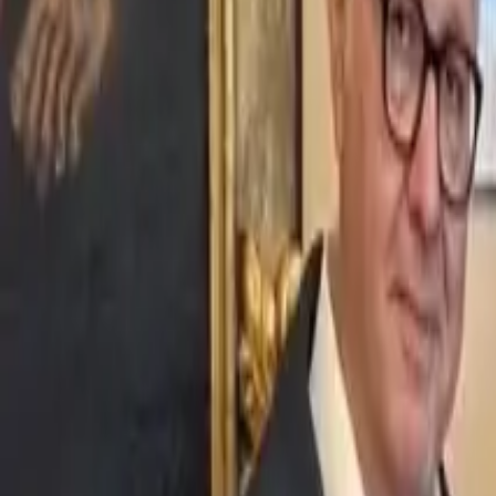
Ascolta Ora
0
1
Home