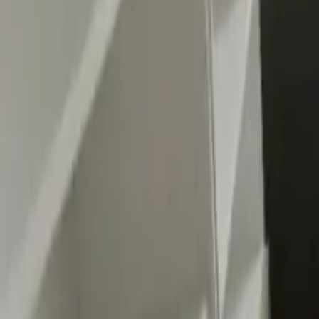
0
2
Palinsesto