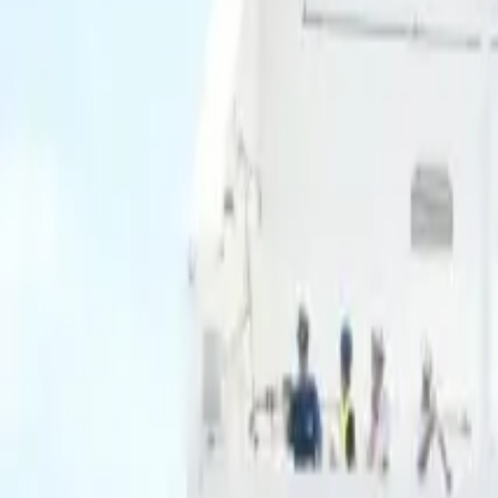
Ascolta Ora
0
1
Home