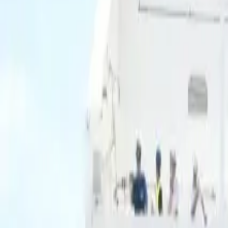
Ascolta Ora
0
1
Home