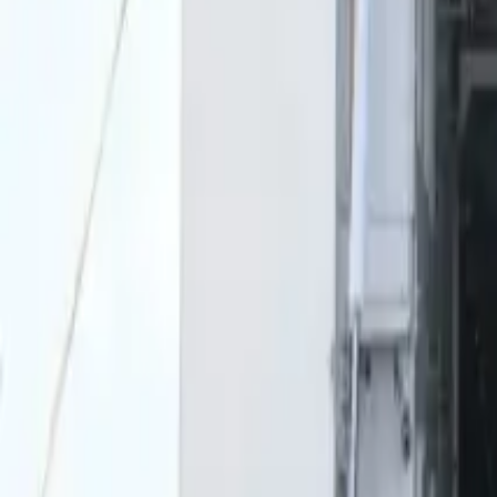
0
2
Palinsesto