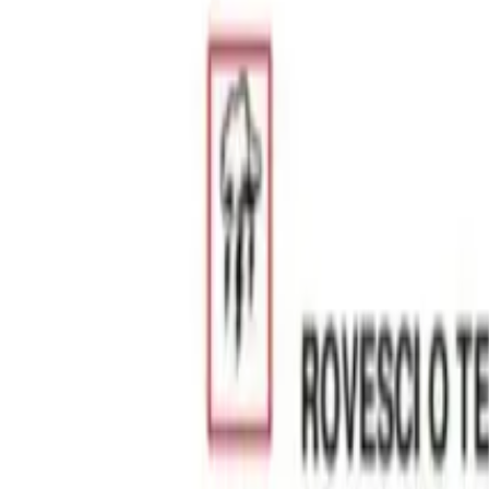
0
2
Palinsesto