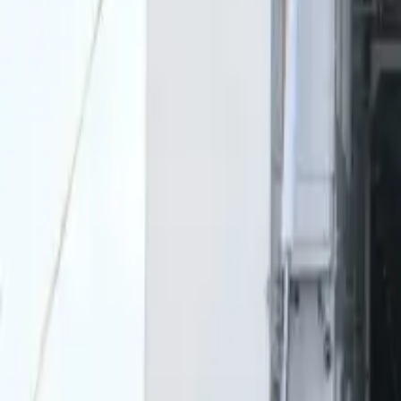
0
2
Palinsesto