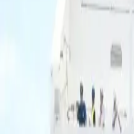
Ascolta Ora
0
1
Home