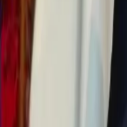
0
2
Palinsesto