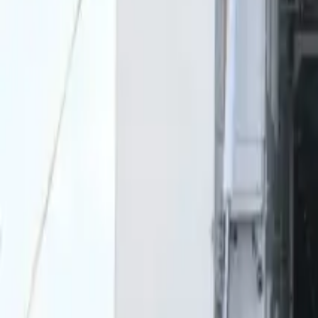
0
2
Palinsesto