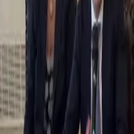
0
2
Palinsesto