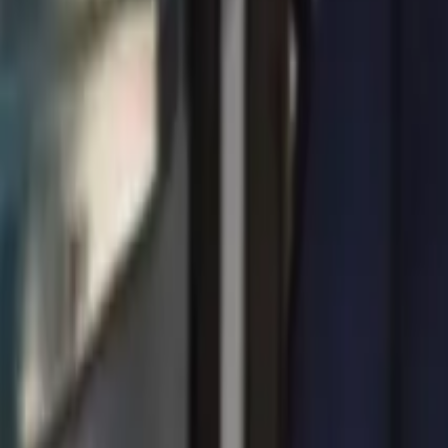
0
2
Palinsesto