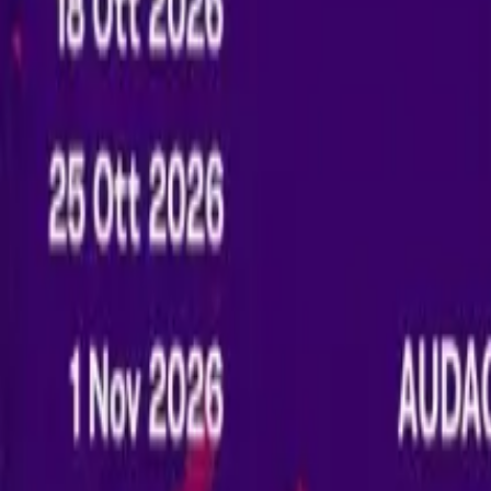
0
2
Palinsesto