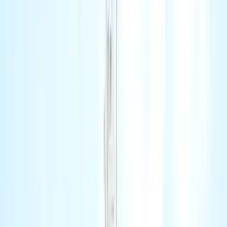
0
4
RSC TV