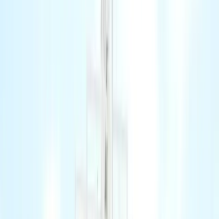
0
5
Podcast