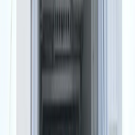
1
min di lettura