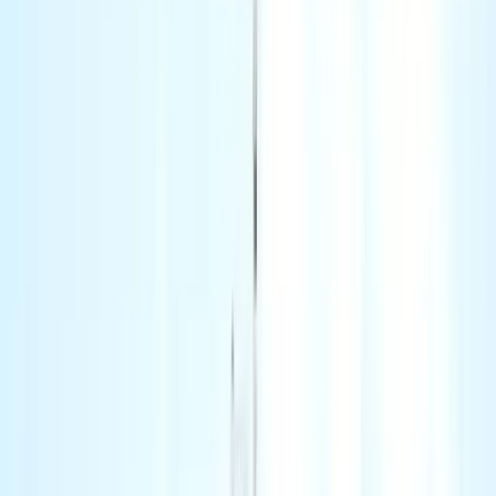
0
3
RSC News