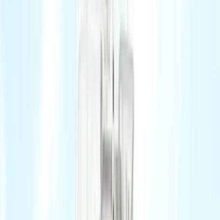
0
6
Come Ascoltarci