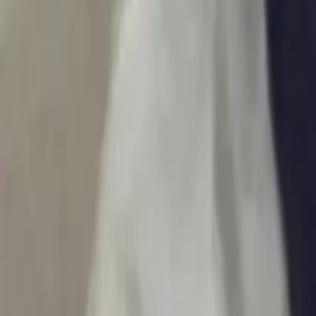
Ascolta Ora
0
1
Home