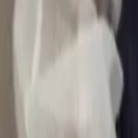
0
2
Palinsesto