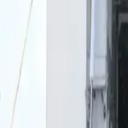
0
2
Palinsesto