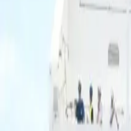
Ascolta Ora
0
1
Home