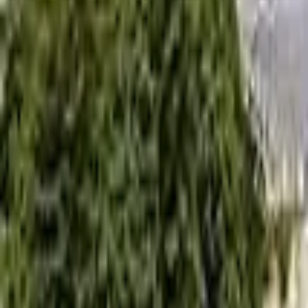
0
2
Palinsesto