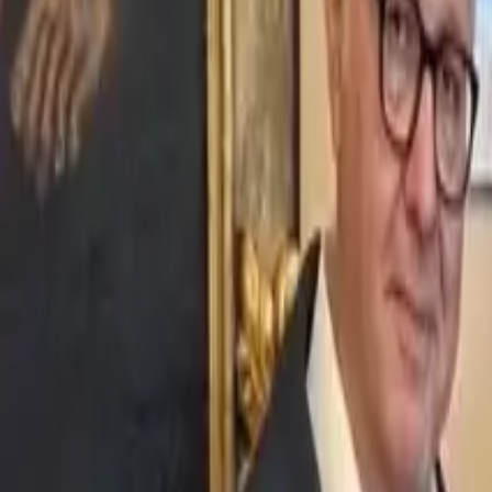
Ascolta Ora
0
1
Home