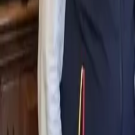
0
2
Palinsesto