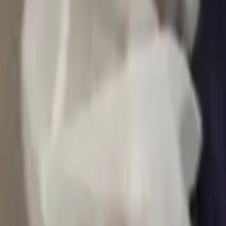
0
2
Palinsesto