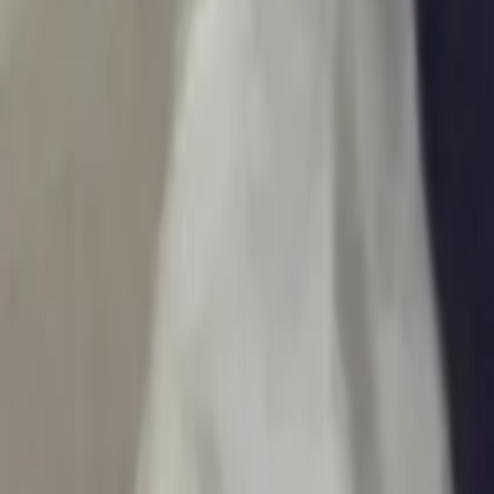
Ascolta Ora
0
1
Home