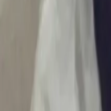
Ascolta Ora
0
1
Home