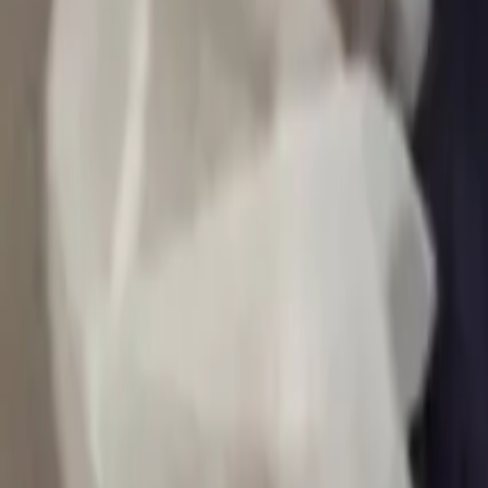
0
2
Palinsesto