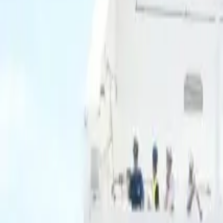
Ascolta Ora
0
1
Home