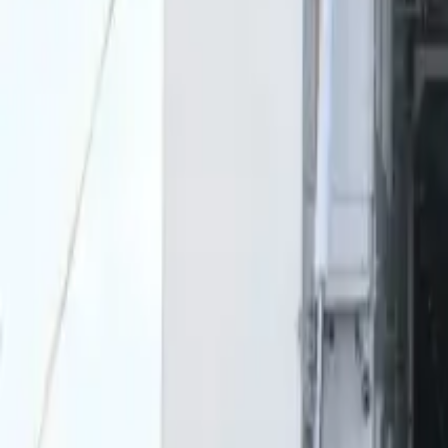
0
2
Palinsesto