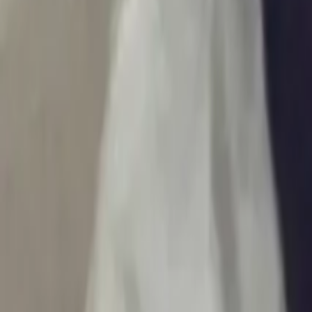
Ascolta Ora
0
1
Home