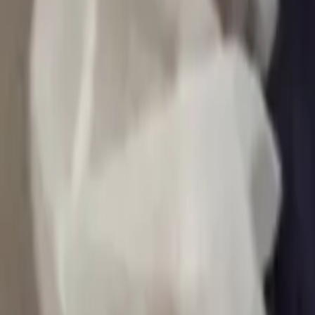
0
2
Palinsesto