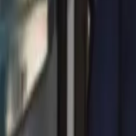
0
2
Palinsesto