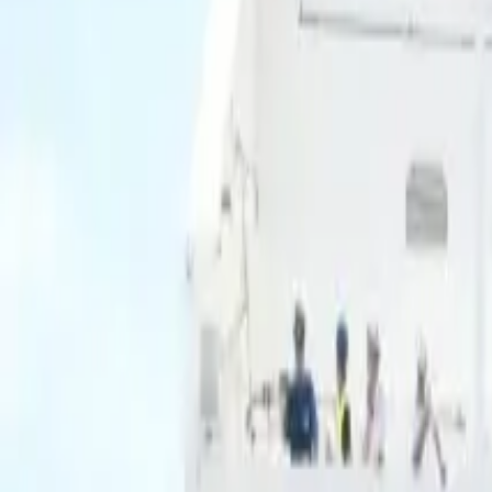
Ascolta Ora
0
1
Home