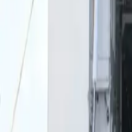
0
2
Palinsesto