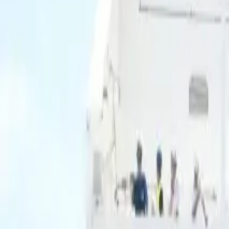
Ascolta Ora
0
1
Home