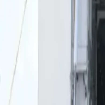
0
2
Palinsesto