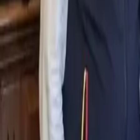
0
2
Palinsesto