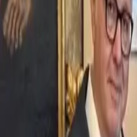
Ascolta Ora
0
1
Home