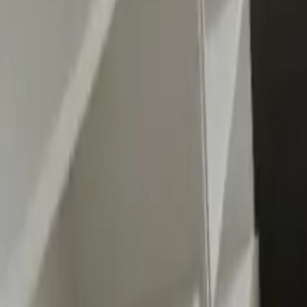
0
2
Palinsesto