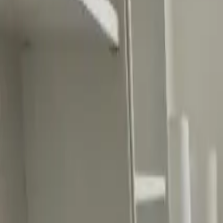
Ascolta Ora
0
1
Home