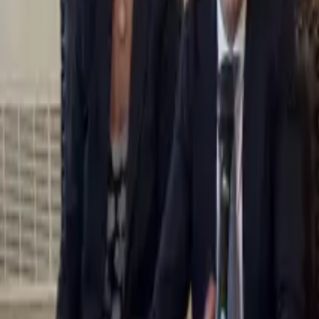
0
2
Palinsesto