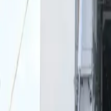
0
2
Palinsesto